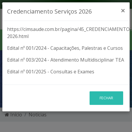
(42) 3027-1701
Segunda a Sexta, das 8:00 às 17:00
×
Credenciamento Serviços 2026
https://cimsaude.com.br/pagina/45_CREDENCIAMENTOS
2026.html
Edital nº 001/2024 - Capacitações, Palestras e Cursos
MUTIRÃO EM IMBAÚ
Edital nº 003/2024 - Atendimento Multidisciplinar TEA
Edital nº 001/2025 - Consultas e Exames
ATENDE PACIENTES
COM TEA
FECHAR
Início
Notícias