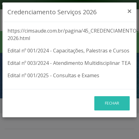
(42) 3027-1701
Segunda a Sexta, das 8:00 às 17:00
×
Credenciamento Serviços 2026
https://cimsaude.com.br/pagina/45_CREDENCIAMENTOS
2026.html
Edital nº 001/2024 - Capacitações, Palestras e Cursos
CREDENCIAMENTO
Edital nº 003/2024 - Atendimento Multidisciplinar TEA
Edital nº 001/2025 - Consultas e Exames
2024
FECHAR
Início
CREDENCIAMENTO 2024